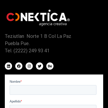
Teziutlan Norte 1 B Col La Paz
Puebla Pue.
Tel. (2222) 249 93 41